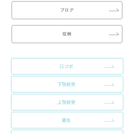
ブログ
症例
口ゴボ
下顎前突
上顎前突
叢生