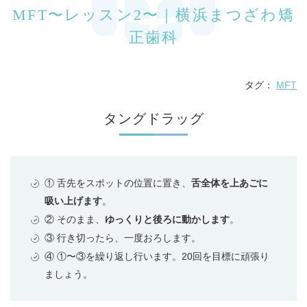
MFT〜レッスン2〜｜横浜まつざわ矯
正歯科
タグ：
MFT
タングドラッグ
① 舌先をスポットの位置に置き、
舌全体を上あごに
吸い上げます
。
② そのまま、
ゆっくりと後ろに動かします
。
③ 行き切ったら、一度おろします。
④ ①〜③を繰り返し行います。20回を目標に頑張り
ましょう。